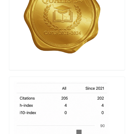
h-
index