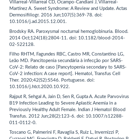
Villarreal-Villarreal CD, Ocampo-Candiani J, Villarreal-
Martínez A. Sweet Syndrome: A Review and Update. Actas
Dermosifiliogr. 2016 Jun;107(5):369-78. doi:
10.1016/j.ad.2015.12.001.
Brodsky RA. Paroxysmal nocturnal hemoglobinuria. Blood.
2014 Oct;124(18):2804-11. doi: 10.1182/blood-2014-
02-522128.
Filho RHTM, Fagundes RBC, Castro MR, Constantino LG,
Leão MD. Pancitopenia secundária à infecção por SARS-
CoV-2: Relato de caso [Pancytopenia secondary to SARS-
CoV-2 infection: A case report]. Hematol, Transfus Cell
Ther. 2020;42(S2):S546. Portuguese. doi:
10.1016/j.htct.2020.10.922.
Rajput R, Sehgal A, Jain D, Sen R, Gupta A. Acute Parvovirus
B19 Infection Leading to Severe Aplastic Anemia in a
Previously Healthy Adult Female. Indian J Hematol Blood
Transfus. 2012 Jun;28(2):123-6. doi: 10.1007/s12288-
011-0112-0.
Toscano G, Palmerini F, Ravaglia S, Ruiz L, Invernizzi P,
Cuzzoni MG, Franciotta D, Baldanti F, Daturi R, Postorino P,