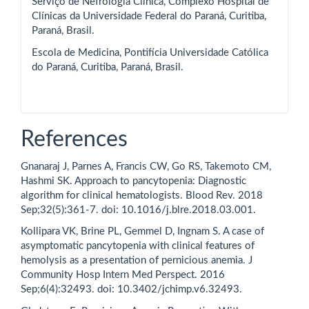
Serviço de Nefrologia Clínica, Complexo Hospital de
Clínicas da Universidade Federal do Paraná, Curitiba,
Paraná, Brasil.
Escola de Medicina, Pontifícia Universidade Católica
do Paraná, Curitiba, Paraná, Brasil.
References
Gnanaraj J, Parnes A, Francis CW, Go RS, Takemoto CM,
Hashmi SK. Approach to pancytopenia: Diagnostic
algorithm for clinical hematologists. Blood Rev. 2018
Sep;32(5):361-7. doi: 10.1016/j.blre.2018.03.001.
Kollipara VK, Brine PL, Gemmel D, Ingnam S. A case of
asymptomatic pancytopenia with clinical features of
hemolysis as a presentation of pernicious anemia. J
Community Hosp Intern Med Perspect. 2016
Sep;6(4):32493. doi: 10.3402/jchimp.v6.32493.