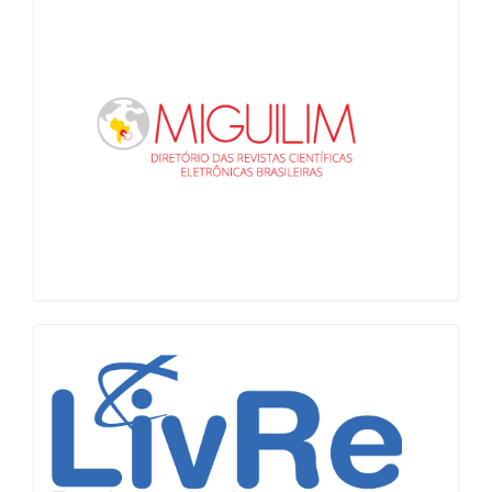
Miguilim
LiVre