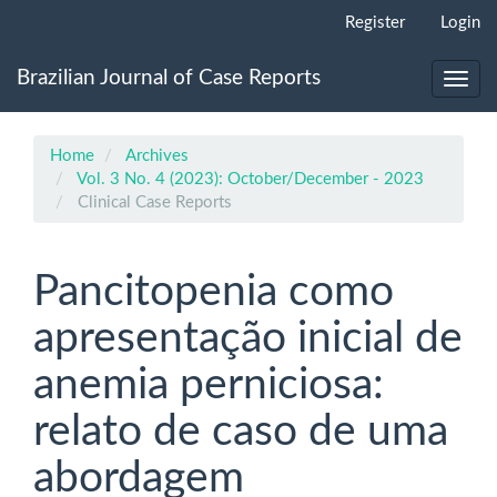
Main
Register
Login
Navigation
Main
Brazilian Journal of Case Reports
Content
Toggl
Sidebar
navig
Home
Archives
Vol. 3 No. 4 (2023): October/December - 2023
Clinical Case Reports
Pancitopenia como
apresentação inicial de
anemia perniciosa:
relato de caso de uma
abordagem