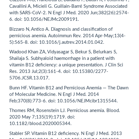
Cavallini A, Micieli G. Guillain-Barré Syndrome Associated
with SARS-CoV-2. N Engl J Med. 2020 Jun;382(26):2574-
6. doi: 10.1056/NEJMc2009191.
Bizzaro N, Antico A. Diagnosis and classification of
pernicious anemia. Autoimmun Rev. 2014 Apr-May;13(4-
5):565-8. doi: 10.1016/j.autrev.2014.01.042.
Wadood Khan ZA, Vidyasagar S, Bekur S, Belurkars S,
Shailaja S. Subhyaloid haemorrhage in a patient with
vitamin B12 deficiency: a unique presentation. J Clin Sci
Res. 2013 Jul;2(3):161-4. doi: 10.15380/2277-
5706.JCSR.13.017.
Bunn HF. Vitamin B12 and Pernicious Anemia — The Dawn
of Molecular Medicine. N Engl J Med. 2014
Feb;370(8):773-6. doi: 10.1056/NEJMcibr1315544.
Thomes RM, Rosenstein LJ. Pernicious anemia. Blood.
2020 May 7;135(19):1719. doi:
10.1182/blood.2020005344.
Stabler SP. Vitamin B12 deficiency. N Engl J Med. 2013