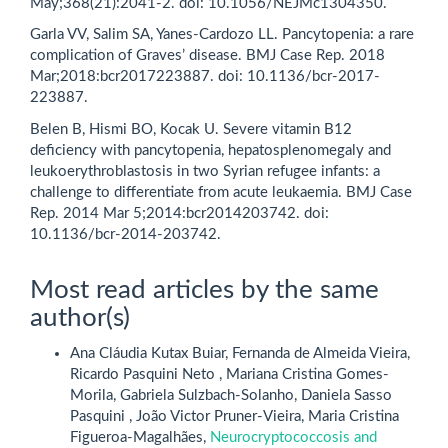
May;368(21):2041-2. doi: 10.1056/NEJMc1304350.
Garla VV, Salim SA, Yanes-Cardozo LL. Pancytopenia: a rare
complication of Graves’ disease. BMJ Case Rep. 2018
Mar;2018:bcr2017223887. doi: 10.1136/bcr-2017-
223887.
Belen B, Hismi BO, Kocak U. Severe vitamin B12
deficiency with pancytopenia, hepatosplenomegaly and
leukoerythroblastosis in two Syrian refugee infants: a
challenge to differentiate from acute leukaemia. BMJ Case
Rep. 2014 Mar 5;2014:bcr2014203742. doi:
10.1136/bcr-2014-203742.
Most read articles by the same
author(s)
Ana Cláudia Kutax Buiar, Fernanda de Almeida Vieira,
Ricardo Pasquini Neto , Mariana Cristina Gomes-
Morila, Gabriela Sulzbach-Solanho, Daniela Sasso
Pasquini , João Victor Pruner-Vieira, Maria Cristina
Figueroa-Magalhães,
Neurocryptococcosis and