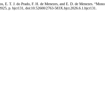
antos, E. T. J. do Prado, F. H. de Menezes, and E. D. de Menezes. “Mon
. 2025, p. bjcr131, doi:10.52600/2763-583X.bjcr.2026.6.1.bjcr131.