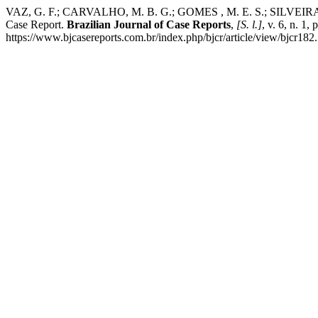
VAZ, G. F.; CARVALHO, M. B. G.; GOMES , M. E. S.; SILVEIRA, J.
Case Report.
Brazilian Journal of Case Reports
,
[S. l.]
, v. 6, n. 1
https://www.bjcasereports.com.br/index.php/bjcr/article/view/bjcr182