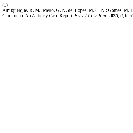
(1)
Albuquerque, R. M.; Mello, G. N. de; Lopes, M. C. N.; Gomes, M. L
Carcinoma: An Autopsy Case Report.
Braz J Case Rep.
2025
,
6
, bjc